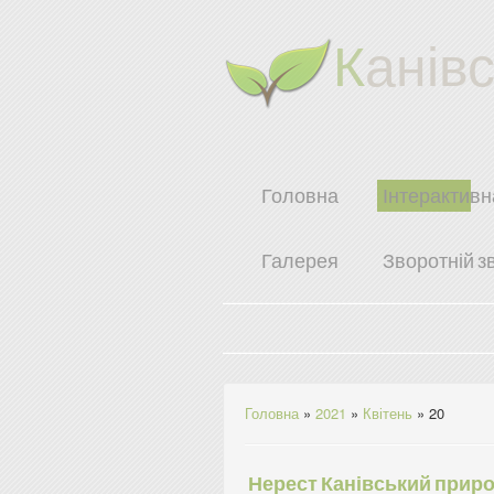
К
анів
Головна
Інтерактивн
Галерея
Зворотній з
Головна
»
2021
»
Квітень
»
20
Нерест Канівський прир