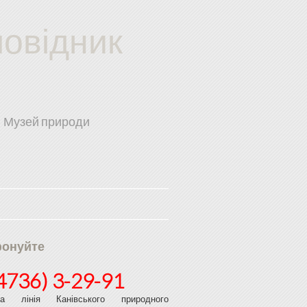
повідник
Музей природи
фонуйте
4736) 3-29-91
ча лінія Канівського природного