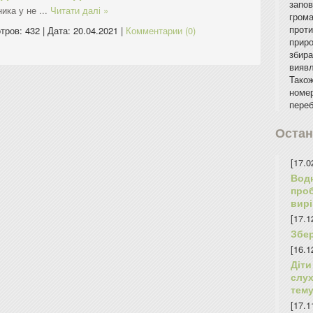
запо
ника у не
...
Читати далі »
грома
прот
тров: 432 | Дата:
20.04.2021
|
Комментарии (0)
прир
збира
виявл
Тако
номе
переб
Остан
[17.0
Вод
про
вирі
[17.1
Збе
[16.1
Діт
слух
тему
[17.1