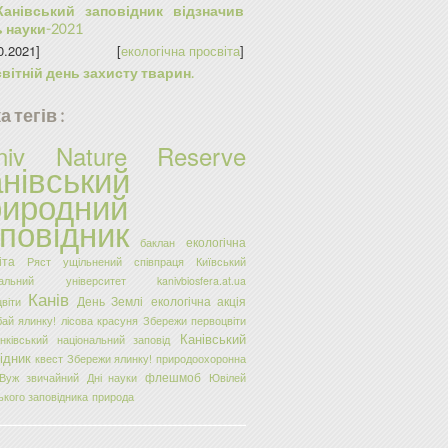
Канівський заповідник відзначив
 науки-2021
0.2021]
[
екологічна просвіта
]
вітній день захисту тварин.
 тегів :
niv Nature Reserve
нівський
риродний
повідник
екологічна
баклан
іта
Ряст ущільнений
співпраця
Київський
ональний університет
kanivbiosfera.at.ua
Канів
День Землі
екологічна акція
віти
ай ялинку!
лісова красуня
Збережи первоцвіти
Канівський
нківський національний заповід
ідник
квест
Збережи ялинку!
природоохоронна
флешмоб
Вуж звичайний
Дні науки
Ювілей
ького заповідника
природа