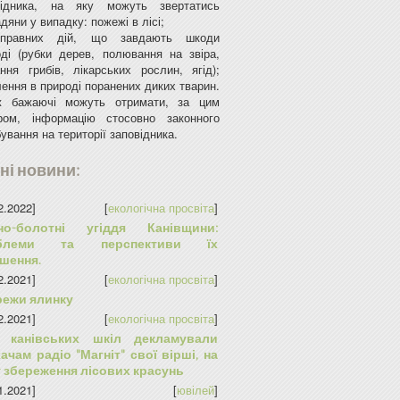
відника, на яку можуть звертатись
дяни у випадку: пожежі в лісі;
иправних дій, що завдають шкоди
оді (рубки дерев, полювання на звіра,
ння грибів, лікарських рослин, ягід);
ення в природі поранених диких тварин.
ж бажаючі можуть отримати, за цим
ром, інформацію стосовно законного
ування на території заповідника.
ні новини:
2.2022]
[
екологічна просвіта
]
но-болотні угіддя Канівщини:
блеми та перспективи їх
шення.
2.2021]
[
екологічна просвіта
]
режи ялинку
2.2021]
[
екологічна просвіта
]
и канівських шкіл декламували
ачам радіо "Магніт" свої вірші, на
 збереження лісових красунь
1.2021]
[
ювілей
]