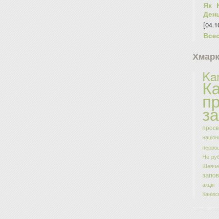
Як 
День
[04.1
Всес
Хмарка
Ka
Ка
п
за
просв
наці
первоц
Не руб
Шевче
запов
акція
Канівс