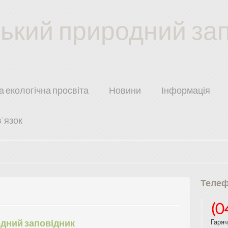
ський природний за
а екологічна просвіта
Новини
Інформація
в`язок
Теле
(0
Гаря
одний заповідник